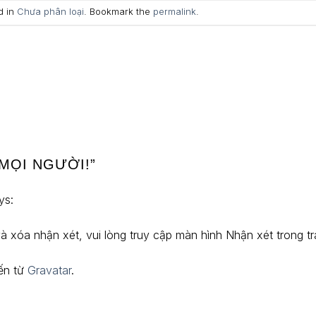
d in
Chưa phân loại
. Bookmark the
permalink
.
MỌI NGƯỜI!
”
ys:
à xóa nhận xét, vui lòng truy cập màn hình Nhận xét trong t
đến từ
Gravatar
.